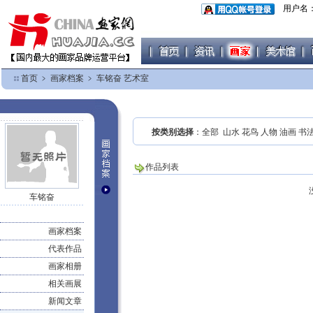
用户名
首页
﹥
画家档案
﹥
车铭奋 艺术室
按类别选择
：
全部
山水
花鸟
人物
油画
书
作品列表
车铭奋
画家档案
代表作品
画家相册
相关画展
新闻文章